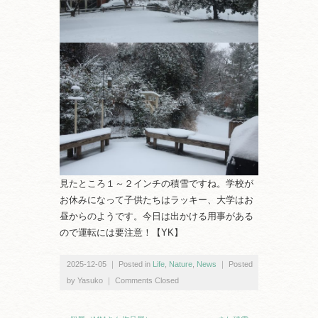
見たところ１～２インチの積雪ですね。学校が
お休みになって子供たちはラッキー、大学はお
昼からのようです。今日は出かける用事がある
ので運転には要注意！【YK】
2025-12-05 ｜ Posted in
Life
,
Nature
,
News
｜ Posted
by Yasuko ｜
Comments Closed